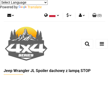
Powered by
Translate
(
0
)
Polski
PLN
Zaloguj się
German
Zarejestruj się
EUR
Dodaj zgłoszenie
Jeep Wrangler JL Spoiler dachowy z lampą STOP