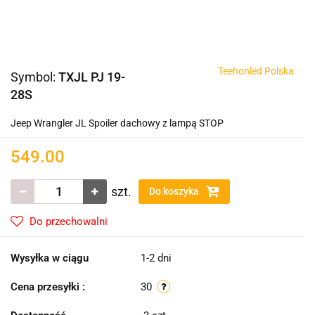
Teehonled Polska
Symbol:
TXJL PJ 19-
28S
Jeep Wrangler JL Spoiler dachowy z lampą STOP
549.00
szt.
Do koszyka
Do przechowalni
Wysyłka w ciągu
1-2 dni
Cena przesyłki :
30