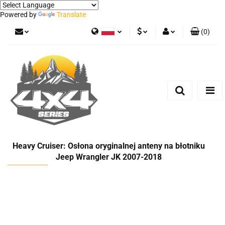
Powered by
Translate
(
0
)
Polski
PLN
Zaloguj się
German
Zarejestruj się
EUR
Dodaj zgłoszenie
Heavy Cruiser: Osłona oryginalnej anteny na błotniku
Jeep Wrangler JK 2007-2018