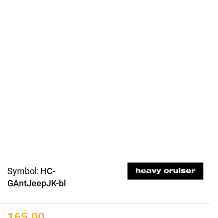
Symbol:
HC-
GAntJeepJK-bl
165.00