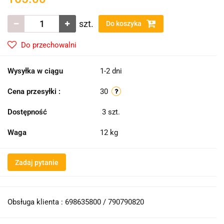
szt.
Do koszyka
Do przechowalni
Wysyłka w ciągu
1-2 dni
Cena przesyłki :
30
Dostępność
3
szt.
Waga
12 kg
Zadaj pytanie
Obsługa klienta : 698635800 / 790790820