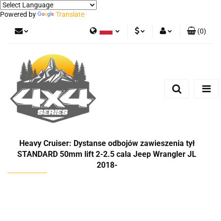
Powered by
Translate
(
0
)
Polski
PLN
Zaloguj się
German
Zarejestruj się
EUR
Dodaj zgłoszenie
Heavy Cruiser: Dystanse odbojów zawieszenia tył
STANDARD 50mm lift 2-2.5 cala Jeep Wrangler JL
2018-