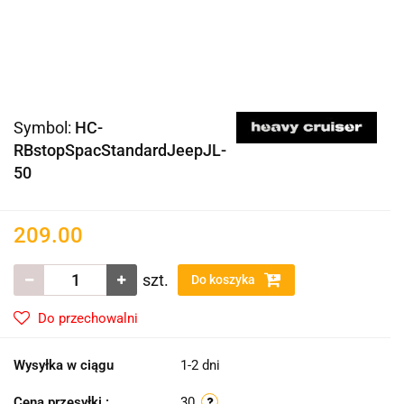
Symbol:
HC-
RBstopSpacStandardJeepJL-
50
209.00
szt.
Do koszyka
Do przechowalni
Wysyłka w ciągu
1-2 dni
Cena przesyłki :
30