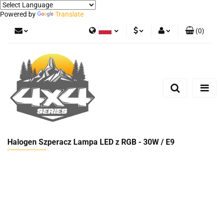
Powered by
Translate
(
0
)
Polski
PLN
Zaloguj się
German
Zarejestruj się
EUR
Dodaj zgłoszenie
Halogen Szperacz Lampa LED z RGB - 30W / E9