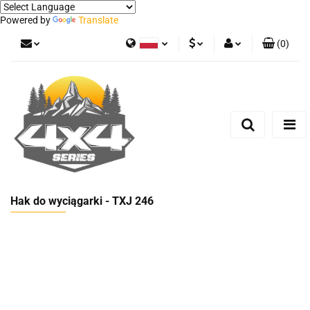
Powered by
Translate
(
0
)
Polski
PLN
Zaloguj się
German
Zarejestruj się
EUR
Dodaj zgłoszenie
Hak do wyciągarki - TXJ 246