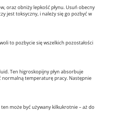
dów, oraz obniży lepkość płynu. Usuń obecny
y jest toksyczny, i należy się go pozbyć w
li to pozbycie się wszelkich pozostałości
uid. Ten higroskopijny płyn absorbuje
nąć normalną temperaturę pracy. Następnie
n ten może być używany kilkukrotnie – aż do