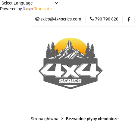
Powered by
Translate
sklep@4x4series.com
790 790 820
Jeep
Pick-up
Osłony - Owiewki - 
Jeep
Pick-up
Jetour T2
Samo
Panele ochronne
Strona główna
Bezwodne płyny chłodnicze