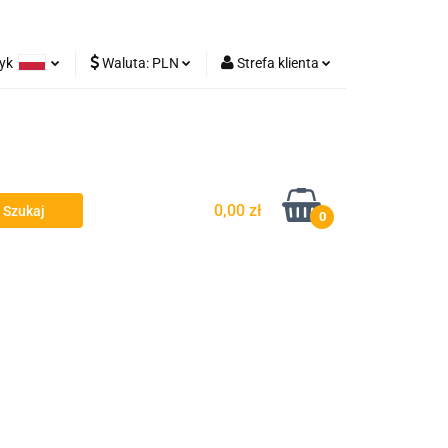
zyk
Waluta:
PLN
Strefa klienta
Lampy robocze
olski
PLN
Zaloguj się
rman
EUR
Zarejestruj się
Dodaj zgłoszenie
0,00 zł
0
y - Owiewki - Spojlery