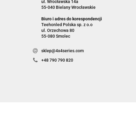
ul. Wrocławska 14a
55-040 Bielany Wrocławskie
Biuro i adres do korespondencji
Teehonled Polska sp. z o.o
ul. Orzechowa 80
55-080 Smolec
sklep@4x4series.com
+48 790 790 820