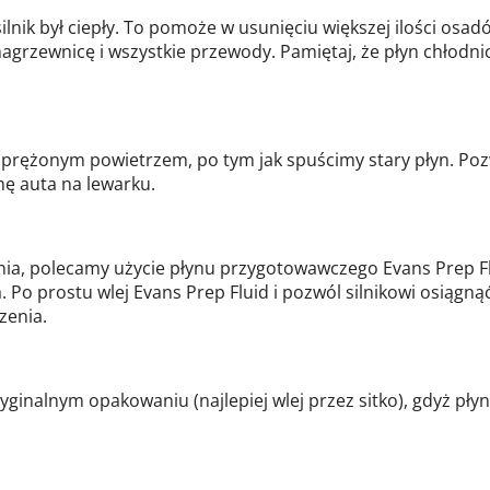
silnik był ciepły. To pomoże w usunięciu większej ilości osa
agrzewnicę i wszystkie przewody. Pamiętaj, że płyn chłodnicz
rężonym powietrzem, po tym jak spuścimy stary płyn. Pozwo
nę auta na lewarku.
nia, polecamy użycie płynu przygotowawczego Evans Prep Fl
. Po prostu wlej Evans Prep Fluid i pozwól silnikowi osiąg
zenia.
ryginalnym opakowaniu (najlepiej wlej przez sitko), gdyż pły