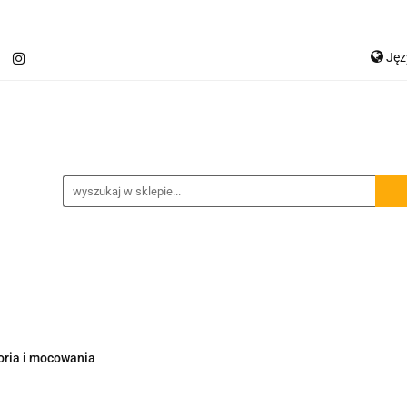
Ję
Jetour T2
Samochody inne
Panele LED
P
Ge
Spojlery
Panele ochronne
chody inne
Panele LED
Lampy robocze
Osłon
oria i mocowania