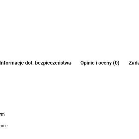
Informacje dot. bezpieczeństwa
Opinie i oceny (0)
Zada
nym
hnie