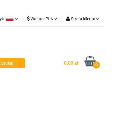
zyk
Waluta:
PLN
Strefa klienta
Lampy robocze
olski
PLN
Zaloguj się
rman
EUR
Zarejestruj się
Dodaj zgłoszenie
0,00 zł
0
y - Owiewki - Spojlery