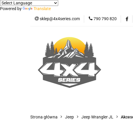
Powered by
Translate
sklep@4x4series.com
790 790 820
Jeep
Pick-up
Osłony - Owiewki - 
Jeep
Pick-up
Jetour T2
Samo
Panele ochronne
Strona główna
Jeep
Jeep Wrangler JL
Akces