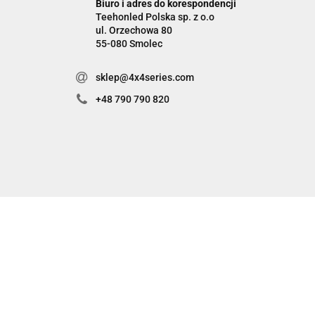
Biuro i adres do korespondencji
Teehonled Polska sp. z o.o
ul. Orzechowa 80
55-080 Smolec
sklep@4x4series.com
+48 790 790 820