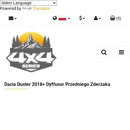
Powered by
Translate
(
0
)
Polski
PLN
Zaloguj się
German
Zarejestruj się
EUR
Dodaj zgłoszenie
Dacia Duster 2018+ Dyffusor Przedniego Zderzaka