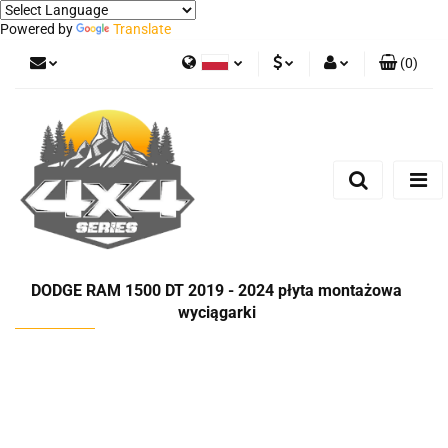
Powered by
Translate
(
0
)
Polski
PLN
Zaloguj się
German
Zarejestruj się
EUR
Dodaj zgłoszenie
DODGE RAM 1500 DT 2019 - 2024 płyta montażowa
wyciągarki