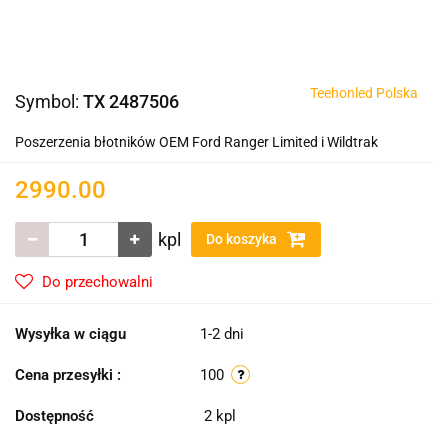
Teehonled Polska
Symbol:
TX 2487506
Poszerzenia błotników OEM Ford Ranger Limited i Wildtrak
2990.00
kpl
Do koszyka
Do przechowalni
Wysyłka w ciągu
1-2 dni
Cena przesyłki :
100
Dostępność
2
kpl