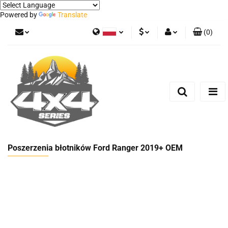
Powered by
Translate
(
0
)
Polski
PLN
Zaloguj się
German
Zarejestruj się
EUR
Dodaj zgłoszenie
Poszerzenia błotników Ford Ranger 2019+ OEM