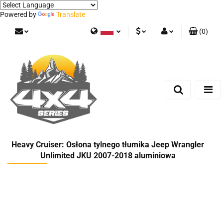
Powered by
Translate
(
0
)
Polski
PLN
Zaloguj się
German
Zarejestruj się
EUR
Dodaj zgłoszenie
Heavy Cruiser: Osłona tylnego tłumika Jeep Wrangler
Unlimited JKU 2007-2018 aluminiowa