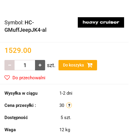
Symbol:
HC-
GMuffJeepJK4-al
1529.00
szt.
Do koszyka
Do przechowalni
Wysyłka w ciągu
1-2 dni
Cena przesyłki :
30
Dostępność
5
szt.
Waga
12 kg